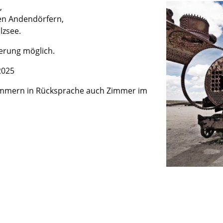
,
hen Andendörfern,
lzsee.
erung möglich.
2025
lzimmern in Rücksprache auch Zimmer im